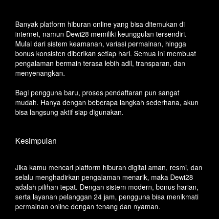
Banyak platform hiburan online yang bisa ditemukan di
internet, namun Dewi28 memiliki keunggulan tersendiri.
Mulai dari sistem keamanan, variasi permainan, hingga
bonus konsisten diberikan setiap hari. Semua ini membuat
pengalaman bermain terasa lebih adil, transparan, dan
menyenangkan.
Bagi pengguna baru, proses pendaftaran pun sangat
mudah. Hanya dengan beberapa langkah sederhana, akun
bisa langsung aktif siap digunakan.
Kesimpulan
Jika kamu mencari platform hiburan digital aman, resmi, dan
selalu menghadirkan pengalaman menarik, maka Dewi28
adalah pilihan tepat. Dengan sistem modern, bonus harian,
serta layanan pelanggan 24 jam, pengguna bisa menikmati
permainan online dengan tenang dan nyaman.