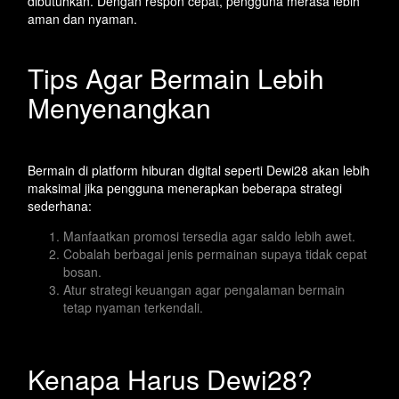
dibutuhkan. Dengan respon cepat, pengguna merasa lebih
aman dan nyaman.
Tips Agar Bermain Lebih
Menyenangkan
Bermain di platform hiburan digital seperti Dewi28 akan lebih
maksimal jika pengguna menerapkan beberapa strategi
sederhana:
Manfaatkan promosi tersedia agar saldo lebih awet.
Cobalah berbagai jenis permainan supaya tidak cepat
bosan.
Atur strategi keuangan agar pengalaman bermain
tetap nyaman terkendali.
Kenapa Harus Dewi28?