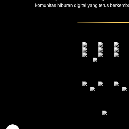
komunitas hiburan digital yang terus berkemb