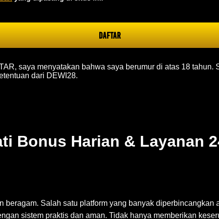
Daftar
TAR, saya menyatakan bahwa saya berumur di atas 18 tahun.
etentuan dari DEWI28.
ti Bonus Harian & Layanan 
kin beragam. Salah satu platform yang banyak diperbincangkan
ngan sistem praktis dan aman. Tidak hanya memberikan kese