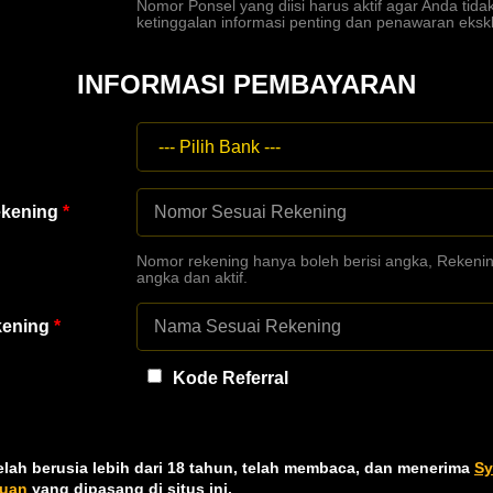
Nomor Ponsel yang diisi harus aktif agar Anda tida
ketinggalan informasi penting dan penawaran ekskl
INFORMASI PEMBAYARAN
kening
*
Nomor rekening hanya boleh berisi angka, Rekenin
angka dan aktif.
kening
*
Kode Referral
elah berusia lebih dari 18 tahun, telah membaca, dan menerima
Sy
tuan
yang dipasang di situs ini.