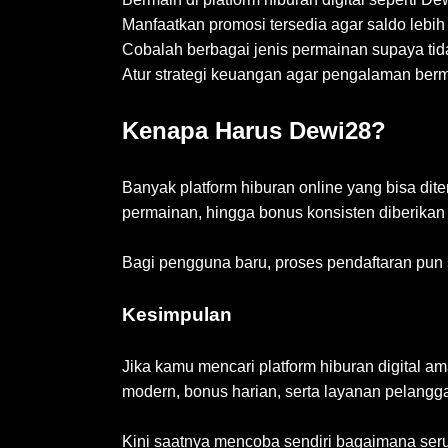
Manfaatkan promosi tersedia agar saldo lebih
Cobalah berbagai jenis permainan supaya tid
Atur strategi keuangan agar pengalaman berm
Kenapa Harus Dewi28?
Banyak platform hiburan online yang bisa dit
permainan, hingga bonus konsisten diberikan
Bagi pengguna baru, proses pendaftaran pun
Kesimpulan
Jika kamu mencari platform hiburan digital 
modern, bonus harian, serta layanan pelang
Kini saatnya mencoba sendiri bagaimana seru