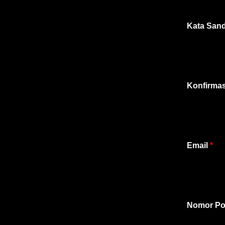
Kata San
Konfirmas
Email
*
Nomor Po