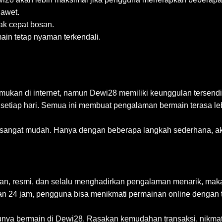
 awet.
ak cepat bosan.
ain tetap nyaman terkendali.
emukan di internet, namun Dewi28 memiliki keunggulan tersendir
 setiap hari. Semua ini membuat pengalaman bermain terasa le
 sangat mudah. Hanya dengan beberapa langkah sederhana, aku
aman, resmi, dan selalu menghadirkan pengalaman menarik, mak
gan 24 jam, pengguna bisa menikmati permainan online dengan
nya bermain di Dewi28. Rasakan kemudahan transaksi, nikmati 