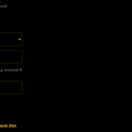
k
usif.
g minimal 8
arat dan