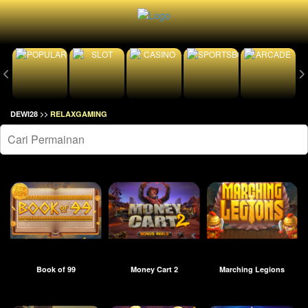
DEWI28
>>
RELAXGAMING
Bel
Masuk
Book of 99
Money Cart 2
Marching Legions