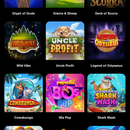
Glyph of Gods
Giants & Sheep
Deck of Scurra
Wild Hike
Uncle Profit
Legend of Odysseus
Cowabunga
80s Pop
Shark Wash