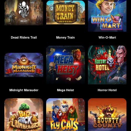
Dead Riders Trail
Money Train
Win-O-Mart
Midnight Marauder
Mega Heist
Horror Hotel