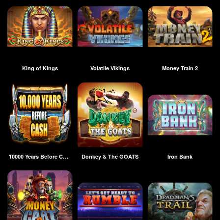
King of Kings
Volatile Vikings
Money Train 2
10000 Years Before Cash
Donkey & The GOATS
Iron Bank