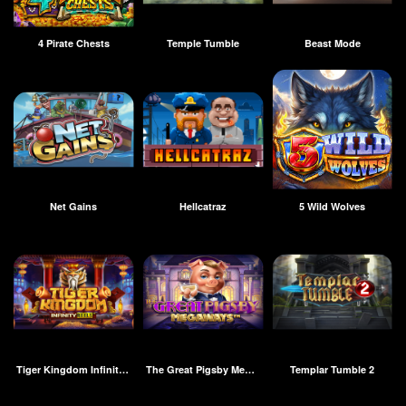
4 Pirate Chests
Temple Tumble
Beast Mode
Net Gains
Hellcatraz
5 Wild Wolves
Tiger Kingdom Infinity Reels
The Great Pigsby Megaways
Templar Tumble 2